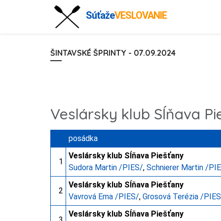
Súťaže
VESLOVANIE
ŠINTAVSKÉ ŠPRINTY - 07.09.2024
Veslársky klub Sĺňava Pi
posádka
Veslársky klub Sĺňava Piešťany
1
Sudora Martin /PIES/
,
Schnierer Martin /PI
Veslársky klub Sĺňava Piešťany
2
Vavrová Ema /PIES/
,
Grosová Terézia /PIES
Veslársky klub Sĺňava Piešťany
3