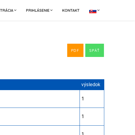
STRÁCIA
PRIHLÁSENIE
KONTAKT
PDF
SPÄŤ
výsledok
1
1
1