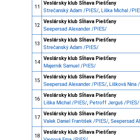
Veslársky klub Sĺňava Piešťany
11
Strečanský Adam /PIES/
,
Líška Michal /PI
Veslársky klub Sĺňava Piešťany
12
Seepersad Alexander /PIES/
Veslársky klub Sĺňava Piešťany
13
Strečanský Adam /PIES/
Veslársky klub Sĺňava Piešťany
14
Majerník Samuel /PIES/
Veslársky klub Sĺňava Piešťany
15
Seepersad Alexander /PIES/
,
Líšková Nina 
Veslársky klub Sĺňava Piešťany
16
Líška Michal /PIES/
,
Petroff Jerguš /PIES/
Veslársky klub Sĺňava Piešťany
17
Valek Daniel František /PIES/
,
Seepersad Al
Veslársky klub Sĺňava Piešťany
18
Vavrová Ema /PIES/