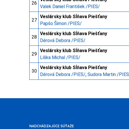
26
Valek Daniel František /PIES/
Veslársky klub Sĺňava Piešťany
27
Papšo Šimon /PIES/
Veslársky klub Sĺňava Piešťany
28
Dérová Debora /PIES/
Veslársky klub Sĺňava Piešťany
29
Líška Michal /PIES/
Veslársky klub Sĺňava Piešťany
30
Dérová Debora /PIES/
,
Sudora Martin /PIES
NADCHÁDZAJÚCE SÚŤAŽE