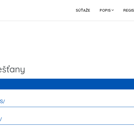
SÚŤAŽE
POPIS
REGI
ešťany
ES/
/