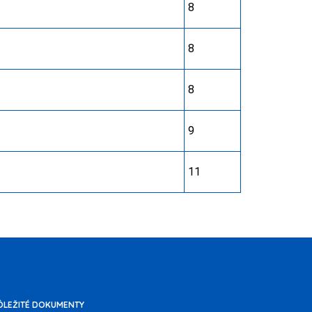
8
8
8
9
11
ÔLEŽITÉ DOKUMENTY