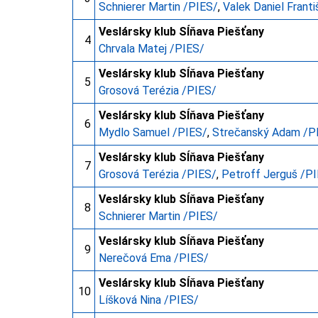
Schnierer Martin /PIES/
,
Valek Daniel Frant
Veslársky klub Sĺňava Piešťany
4
Chrvala Matej /PIES/
Veslársky klub Sĺňava Piešťany
5
Grosová Terézia /PIES/
Veslársky klub Sĺňava Piešťany
6
Mydlo Samuel /PIES/
,
Strečanský Adam /P
Veslársky klub Sĺňava Piešťany
7
Grosová Terézia /PIES/
,
Petroff Jerguš /P
Veslársky klub Sĺňava Piešťany
8
Schnierer Martin /PIES/
Veslársky klub Sĺňava Piešťany
9
Nerečová Ema /PIES/
Veslársky klub Sĺňava Piešťany
10
Líšková Nina /PIES/