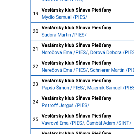
Veslársky klub Sĺňava Piešťany
19
Mydlo Samuel /PIES/
Veslársky klub Sĺňava Piešťany
20
Sudora Martin /PIES/
Veslársky klub Sĺňava Piešťany
21
Nerečová Ema /PIES/
,
Dérová Debora /PIE
Veslársky klub Sĺňava Piešťany
22
Nerečová Ema /PIES/
,
Schnierer Martin /PI
Veslársky klub Sĺňava Piešťany
23
Papšo Šimon /PIES/
,
Majerník Samuel /PIE
Veslársky klub Sĺňava Piešťany
24
Petroff Jerguš /PIES/
Veslársky klub Sĺňava Piešťany
25
Vavrová Ema /PIES/
,
Čambál Adam /SINT/
Veslársky klub Sĺňava Piešťany