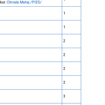
 kor.
Chrvala Matej /PIES/
1
1
2
2
2
2
3