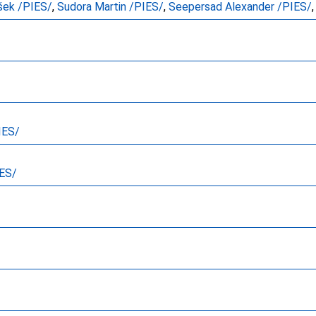
išek /PIES/
,
Sudora Martin /PIES/
,
Seepersad Alexander /PIES/
,
IES/
IES/