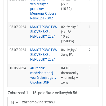
veslárskych
jky jri
pretekov
(10:32)
Memoriál Ctibora
Reiskupa - SVZ
05.07.2024
MAJSTROVSTVÁ
02. 2x dky /
1
SLOVENSKEJ
jky - FA
REPUBLIKY 2024
10:20
(1500m)
05.07.2024
MAJSTROVSTVÁ
06. 1x jky /
2
SLOVENSKEJ
ženy FA
REPUBLIKY 2024
18.05.2024
40. ročník
04. 8+
3
medzinárodnej
dorastenky
veslárskej regaty
+ juniorky +
O pohár SNP
ženy
Zobrazená 1. - 15. položka z celkových 56
záznamov na stranu
15