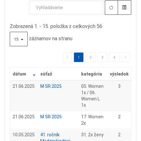
Zobrazená 1. - 15. položka z celkových 56
záznamov na stranu
15
‹
1
2
3
4
›
dátum
súťaž
kategória
výsledok
21.06.2025
M SR 2025
05. Women
3
1x / 06.
Women L
1x
21.06.2025
M SR 2025
17. Women
2
2x
10.05.2025
41. ročník
31. 2x ženy
2