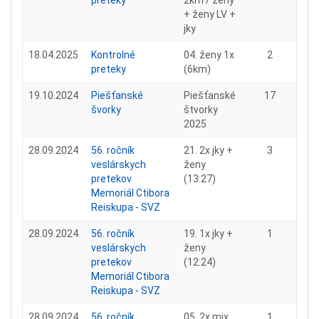
preteky
2km / ženy
+ ženy LV +
jky
18.04.2025
Kontrolné
04. ženy 1x
2
preteky
(6km)
19.10.2024
Piešťanské
Piešťanské
17
švorky
štvorky
2025
28.09.2024
56. ročník
21. 2x jky +
3
veslárskych
ženy
pretekov
(13:27)
Memoriál Ctibora
Reiskupa - SVZ
28.09.2024
56. ročník
19. 1x jky +
1
veslárskych
ženy
pretekov
(12:24)
Memoriál Ctibora
Reiskupa - SVZ
28.09.2024
56. ročník
05. 2x mix
1