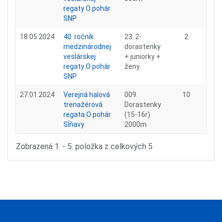
regaty O pohár
SNP
18.05.2024
40. ročník
23. 2-
2
medzinárodnej
dorastenky
veslárskej
+ juniorky +
regaty O pohár
ženy
SNP
27.01.2024
Verejná halová
009.
10
trenažérová
Dorastenky
regata O pohár
(15-16r)
Sĺňavy
2000m
Zobrazená 1. - 5. položka z celkových 5