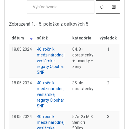
Zobrazená 1. - 5. položka z celkových 5
dátum
súťaž
kategória
výsledok
18.05.2024
40. ročník
04. 8+
1
medzinárodnej
dorastenky
veslárskej
+ juniorky +
regaty O pohár
ženy
SNP
18.05.2024
40. ročník
35. 4x-
2
medzinárodnej
dorastenky
veslárskej
regaty O pohár
SNP
18.05.2024
40. ročník
57e. 2x MIX
3
medzinárodnej
Seniori
veslárskej
500m