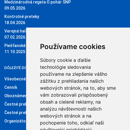
Medzinárodná regata O pohár SNP
09.05.2026
Kontrolné preteky
18.04.2026
Verejná halová regata O pohár Sĺňavy
07.02.2026
Používame cookies
Piešťanské štvorky 11.10.2025
11.10.2025
Súbory cookie a ďalšie
technológie sledovania
DÔLEŽITÉ DOKUMENTY
používame na zlepšenie vášho
Všeobecné obchodné podmienky
zážitku z prehliadania našich
Cenník
webových stránok, na to, aby sme
vám zobrazovali prispôsobený
Oboznámenie so spracúvaním osobných údajov
obsah a cielené reklamy, na
Čestné prehlásenie administrátora klubového konta
analýzu návštevnosti našich
Čestné prehlásenie organizátora súťaží
webových stránok a na
Organizátori
pochopenie toho, odkiaľ naši
návštevníci prichádzajú.