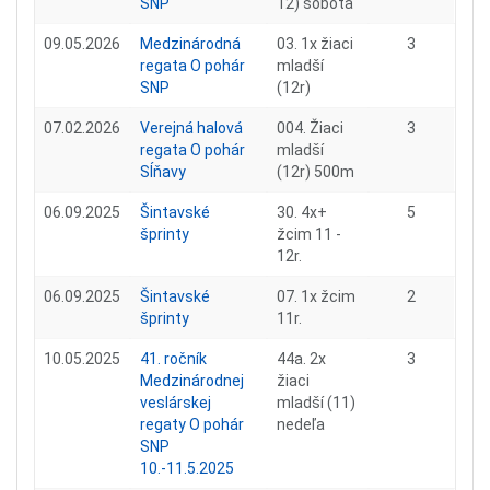
SNP
12) sobota
09.05.2026
Medzinárodná
03. 1x žiaci
3
regata O pohár
mladší
SNP
(12r)
07.02.2026
Verejná halová
004. Žiaci
3
regata O pohár
mladší
Sĺňavy
(12r) 500m
06.09.2025
Šintavské
30. 4x+
5
šprinty
žcim 11 -
12r.
06.09.2025
Šintavské
07. 1x žcim
2
šprinty
11r.
10.05.2025
41. ročník
44a. 2x
3
Medzinárodnej
žiaci
veslárskej
mladší (11)
regaty O pohár
nedeľa
SNP
10.-11.5.2025