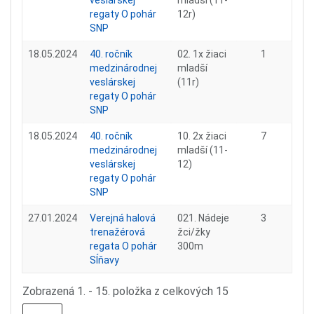
veslárskej
mladší (11-
regaty O pohár
12r)
SNP
18.05.2024
40. ročník
02. 1x žiaci
1
medzinárodnej
mladší
veslárskej
(11r)
regaty O pohár
SNP
18.05.2024
40. ročník
10. 2x žiaci
7
medzinárodnej
mladší (11-
veslárskej
12)
regaty O pohár
SNP
27.01.2024
Verejná halová
021. Nádeje
3
trenažérová
žci/žky
regata O pohár
300m
Sĺňavy
Zobrazená 1. - 15. položka z celkových 15