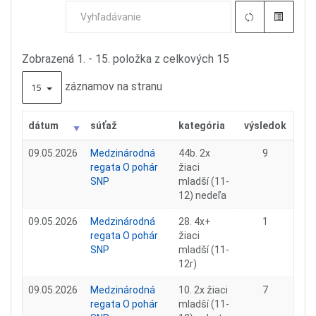
Zobrazená 1. - 15. položka z celkových 15
záznamov na stranu
15
dátum
súťaž
kategória
výsledok
09.05.2026
Medzinárodná
44b. 2x
9
regata O pohár
žiaci
SNP
mladší (11-
12) nedeľa
09.05.2026
Medzinárodná
28. 4x+
1
regata O pohár
žiaci
SNP
mladší (11-
12r)
09.05.2026
Medzinárodná
10. 2x žiaci
7
regata O pohár
mladší (11-