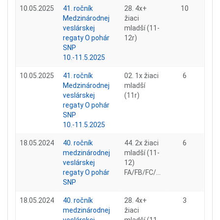
10.05.2025
41. ročník
28. 4x+
10
Medzinárodnej
žiaci
veslárskej
mladší (11-
regaty O pohár
12r)
SNP
10.-11.5.2025
10.05.2025
41. ročník
02. 1x žiaci
6
Medzinárodnej
mladší
veslárskej
(11r)
regaty O pohár
SNP
10.-11.5.2025
18.05.2024
40. ročník
44. 2x žiaci
6
medzinárodnej
mladší (11-
veslárskej
12)
regaty O pohár
FA/FB/FC/...
SNP
18.05.2024
40. ročník
28. 4x+
3
medzinárodnej
žiaci