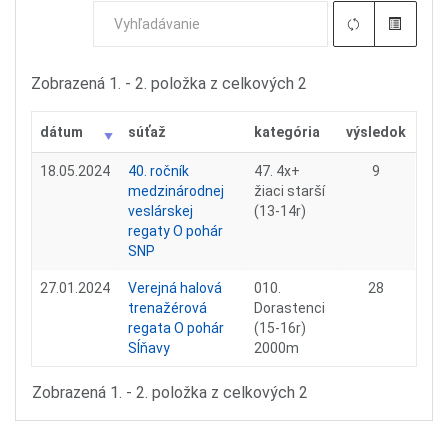
Zobrazená 1. - 2. položka z celkových 2
dátum
súťaž
kategória
výsledok
18.05.2024
40. ročník
47. 4x+
9
medzinárodnej
žiaci starší
veslárskej
(13-14r)
regaty O pohár
SNP
27.01.2024
Verejná halová
010.
28
trenažérová
Dorastenci
regata O pohár
(15-16r)
Sĺňavy
2000m
Zobrazená 1. - 2. položka z celkových 2