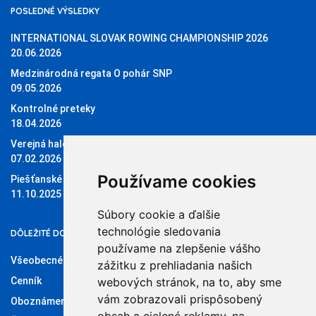
POSLEDNÉ VÝSLEDKY
INTERNATIONAL SLOVAK ROWING CHAMPIONSHIP 2026
20.06.2026
Medzinárodná regata O pohár SNP
09.05.2026
Kontrolné preteky
18.04.2026
Verejná halová regata O pohár Sĺňavy
07.02.2026
Používame cookies
Piešťanské štvorky 11.10.2025
11.10.2025
Súbory cookie a ďalšie
technológie sledovania
DÔLEŽITÉ DOKUMENTY
používame na zlepšenie vášho
Všeobecné obchodné podmienky
zážitku z prehliadania našich
Cenník
webových stránok, na to, aby sme
vám zobrazovali prispôsobený
Oboznámenie so spracúvaním osobných údajov