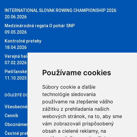
INTERNATIONAL SLOVAK ROWING CHAMPIONSHIP 2026
20.06.2026
Medzinárodná regata O pohár SNP
09.05.2026
Kontrolné preteky
18.04.2026
Verejná halová regata O pohár Sĺňavy
07.02.2026
Používame cookies
Piešťanské štvorky 11.10.2025
11.10.2025
Súbory cookie a ďalšie
technológie sledovania
DÔLEŽITÉ DOKUMENTY
používame na zlepšenie vášho
Všeobecné obchodné podmienky
zážitku z prehliadania našich
Cenník
webových stránok, na to, aby sme
vám zobrazovali prispôsobený
Oboznámenie so spracúvaním osobných údajov
obsah a cielené reklamy, na
Čestné prehlásenie administrátora klubového konta