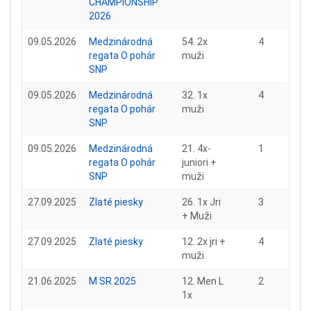
CHAMPIONSHIP
2026
09.05.2026
Medzinárodná
54. 2x
4
regata O pohár
muži
SNP
09.05.2026
Medzinárodná
32. 1x
4
regata O pohár
muži
SNP
09.05.2026
Medzinárodná
21. 4x-
1
regata O pohár
juniori +
SNP
muži
27.09.2025
Zlaté piesky
26. 1x Jri
3
+ Muži
27.09.2025
Zlaté piesky
12. 2x jri +
4
muži
21.06.2025
M SR 2025
12. Men L
2
1x