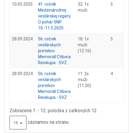
10.05.2025
41. ročník
32. 1x
5
Medzinárodnej
muži
veslárskej regaty
O pohár SNP
10.-11.5.2025
28.09.2024
56. ročník
18. 1x
5
veslárskych
muži
pretekov
(12:16)
Memoriál Ctibora
Reiskupa - SVZ
28.09.2024
56. ročník
11. 2x
4
veslárskych
muži
pretekov
(11:20)
Memoriál Ctibora
Reiskupa - SVZ
Zobrazená 1. - 12. položka z celkových 12
záznamov na stranu
15