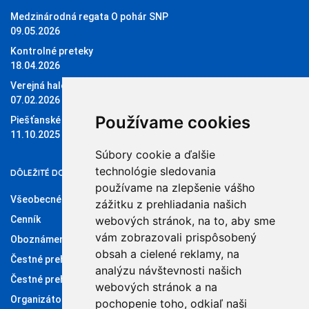
Medzinárodná regata O pohár SNP
09.05.2026
Kontrolné preteky
18.04.2026
Verejná halová regata O pohár Sĺňavy
07.02.2026
Používame cookies
Piešťanské štvorky 11.10.2025
11.10.2025
Súbory cookie a ďalšie
technológie sledovania
DÔLEŽITÉ DOKUMENTY
používame na zlepšenie vášho
Všeobecné obchodné podmienky
zážitku z prehliadania našich
Cenník
webových stránok, na to, aby sme
vám zobrazovali prispôsobený
Oboznámenie so spracúvaním osobných údajov
obsah a cielené reklamy, na
Čestné prehlásenie administrátora klubového konta
analýzu návštevnosti našich
Čestné prehlásenie organizátora súťaží
webových stránok a na
Organizátori
pochopenie toho, odkiaľ naši