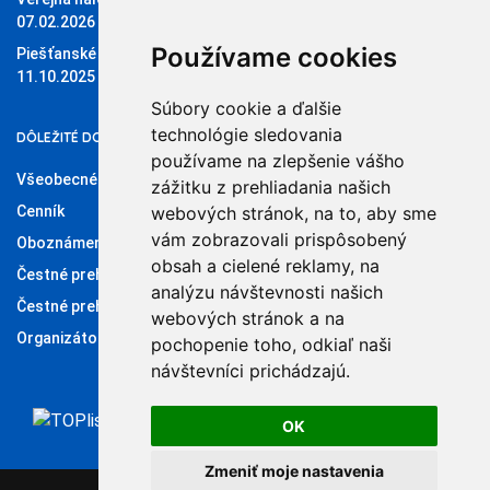
07.02.2026
Používame cookies
Piešťanské štvorky 11.10.2025
11.10.2025
Súbory cookie a ďalšie
technológie sledovania
DÔLEŽITÉ DOKUMENTY
používame na zlepšenie vášho
Všeobecné obchodné podmienky
zážitku z prehliadania našich
Cenník
webových stránok, na to, aby sme
vám zobrazovali prispôsobený
Oboznámenie so spracúvaním osobných údajov
obsah a cielené reklamy, na
Čestné prehlásenie administrátora klubového konta
analýzu návštevnosti našich
Čestné prehlásenie organizátora súťaží
webových stránok a na
Organizátori
pochopenie toho, odkiaľ naši
návštevníci prichádzajú.
OK
Zmeniť moje nastavenia