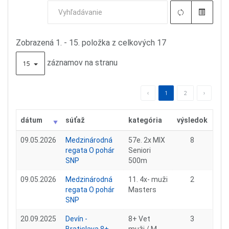
Zobrazená 1. - 15. položka z celkových 17
záznamov na stranu
15
‹
1
2
›
dátum
súťaž
kategória
výsledok
09.05.2026
Medzinárodná
57e. 2x MIX
8
regata O pohár
Seniori
SNP
500m
09.05.2026
Medzinárodná
11. 4x- muži
2
regata O pohár
Masters
SNP
20.09.2025
Devín -
8+ Vet
3