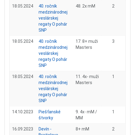
18.05.2024
40. ročník
48. 2x mM
2
medzinárodnej
veslárskej
regaty O pohár
SNP
18.05.2024
40. ročník
17. 8+ muži
3
medzinárodnej
Masters
veslárskej
regaty O pohár
SNP
18.05.2024
40. ročník
11. 4x- muži
1
medzinárodnej
Masters
veslárskej
regaty O pohár
SNP
14.10.2023
Piešťanské
9. 4x- mM /
1
štvorky
MM
16.09.2023
Devín -
8+ mM
2