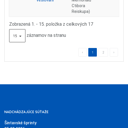
veslovaní
Memoriálu
Ctibora
Reiskupa)
Zobrazená 1. - 15. položka z celkových 17
záznamov na stranu
15
‹
1
2
›
NADCHÁDZAJÚCE SÚŤAŽE
Šintavské šprinty