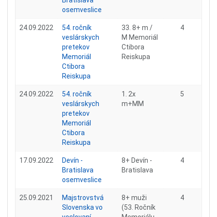
Bratislava
osemveslice
24.09.2022
54. ročník
33. 8+ m /
4
veslárskych
M Memoriál
pretekov
Ctibora
Memoriál
Reiskupa
Ctibora
Reiskupa
24.09.2022
54. ročník
1. 2x
5
veslárskych
m+MM
pretekov
Memoriál
Ctibora
Reiskupa
17.09.2022
Devín -
8+ Devín -
4
Bratislava
Bratislava
osemveslice
25.09.2021
Majstrovstvá
8+ muži
4
Slovenska vo
(53. Ročník