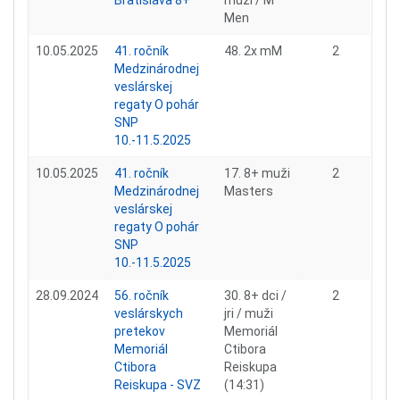
Bratislava 8+
muži / M
Men
10.05.2025
41. ročník
48. 2x mM
2
Medzinárodnej
veslárskej
regaty O pohár
SNP
10.-11.5.2025
10.05.2025
41. ročník
17. 8+ muži
2
Medzinárodnej
Masters
veslárskej
regaty O pohár
SNP
10.-11.5.2025
28.09.2024
56. ročník
30. 8+ dci /
2
veslárskych
jri / muži
pretekov
Memoriál
Memoriál
Ctibora
Ctibora
Reiskupa
Reiskupa - SVZ
(14:31)